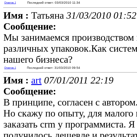
Ответов: 1
Последний ответ: 03/03/2010 11:34
Имя :
Татьяна
31/03/2010 01:52
Сообщение:
Мы занимаемся производством 
различных упаковок.Как систе
нашего бизнеса?
Ответов: 1
Последний ответ: 31/03/2010 09:54
Имя :
art
07/01/2011 22:19
Сообщение:
В принципе, согласен с автором
Но скажу по опыту, для малого
заказать crm у программиста. Я 
получилось дешевле и результа