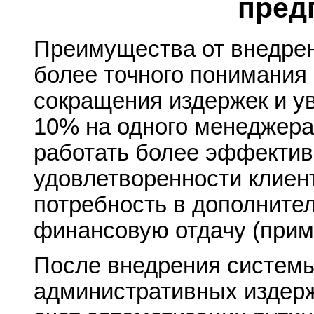
пред
Преимущества от внедре
более точного понимания 
сокращения издержек и у
10% на одного менеджера
работать более эффектив
удовлетворенности клиен
потребность в дополните
финансовую отдачу (приме
После внедрения систем
административных издерж