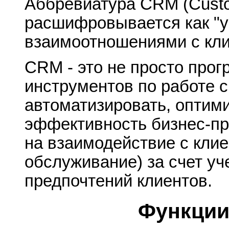
Аббревиатура CRM (Custo
расшифровывается как "
взаимоотношениями с кли
CRM - это не просто прог
инструментов по работе 
автоматизировать, оптим
эффективность бизнес-пр
на взаимодействие с клие
обслуживание) за счет у
предпочтений клиентов.
Функции