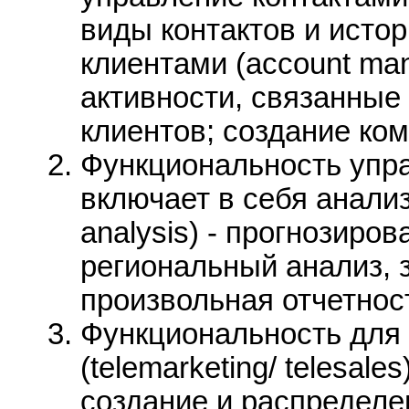
виды контактов и истор
клиентами (account ma
активности, связанные 
клиентов; создание ко
Функциональность упр
включает в себя анализ
analysis) - прогнозиро
региональный анализ, 
произвольная отчетнос
Функциональность для
(telemarketing/ telesale
создание и распределе