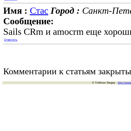
Имя :
Стас
Город :
Санкт-Петер
Сообщение:
Sails CRm и amocrm еще хорош
Ответить
Комментарии к статьям закрыты
© Trofimov Sergey
http://www