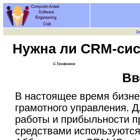
Те
Нужна ли CRM-сис
С.Трофимов
Вв
В настоящее время бизне
грамотного управления. 
работы и прибыльности п
средствами используются