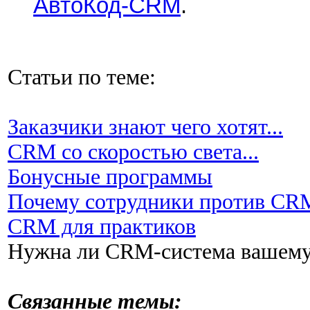
АвтоКод-CRM
.
Статьи по теме:
Заказчики знают чего хотят...
CRM со скоростью света...
Бонусные программы
Почему сотрудники против CR
CRM для практиков
Нужна ли CRM-система вашему
Связанные темы: