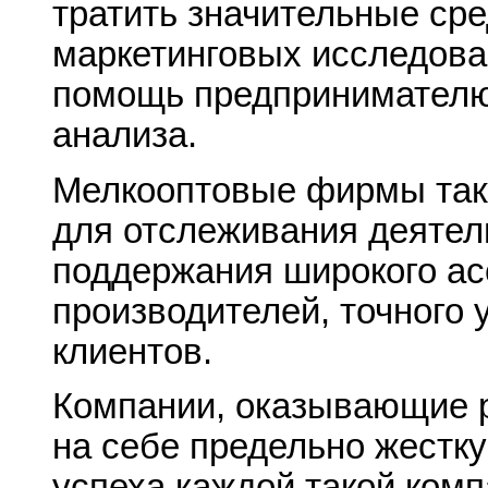
тратить значительные ср
маркетинговых исследова
помощь предпринимателю
анализа.
Мелкооптовые фирмы так
для отслеживания деятел
поддержания широкого ас
производителей, точного 
клиентов.
Компании, оказывающие 
на себе предельно жестк
успеха каждой такой ком