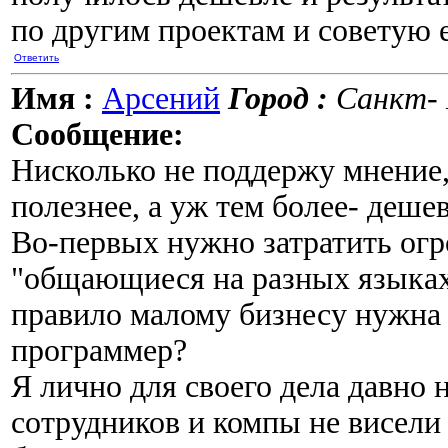
по другим проектам и советую е
Ответить
Имя :
Арсений
Город :
Санкт- 
Сообщение:
Нисколько не поддержу мнение,
полезнее, а уж тем более- деше
Во-первых нужно затратить огр
"общающиеся на разных языках"
правило малому бизнесу нужна 
программер?
Я лично для своего дела давно 
сотрудников и компы не висели и