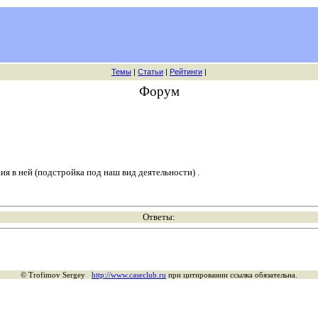
Темы
|
Статьи
|
Рейтинги
|
Форум
 в ней (подстройка под наш вид деятельности) .
Ответы:
© Trofimov Sergey
http://www.caseclub.ru
при цитировании ссылка обязательна.