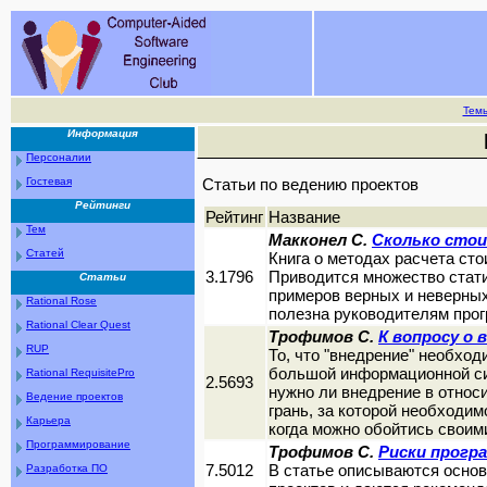
Тем
Информация
Персоналии
Гостевая
Статьи по ведению проектов
Рейтинги
Рейтинг
Название
Тем
Макконел С.
Сколько сто
Статей
Книга о методах расчета сто
3.1796
Приводится множество стат
Статьи
примеров верных и неверных
Rational Rose
полезна руководителям прог
Rational Clear Quest
Трофимов C.
К вопросу о 
RUP
То, что "внедрение" необход
большой информационной си
Rational RequisitePro
2.5693
нужно ли внедрение в относ
Ведение проектов
грань, за которой необходи
Карьера
когда можно обойтись своим
Программирование
Трофимов C.
Риски прогр
7.5012
В статье описываются основ
Разработка ПО