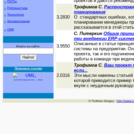
проектов и даются рекоменд
ГОСТы
Трофимов C.
Распростран
Публицистика
планирования
Технологии
3.2830
О стандартных ошибках, ко
Автоматизация
планировании менеджеры про
рассказывается в этой стать
CRM
C. Питеркин
Общие принц
при внедрении ERP-сист
Описанные в статье принци
3.9550
Искать на сайте:
системы на предприятии. Он
проекта, так и его подчине
работы в команде при веден
Трофимов C.
Ваш проект 
Полезные ссылки
если...
2.0316
Эти мысли навеяны статьей
которой приводится пример т
вкупе с неудачным руководст
© Trofimov Sergey
http://www.c